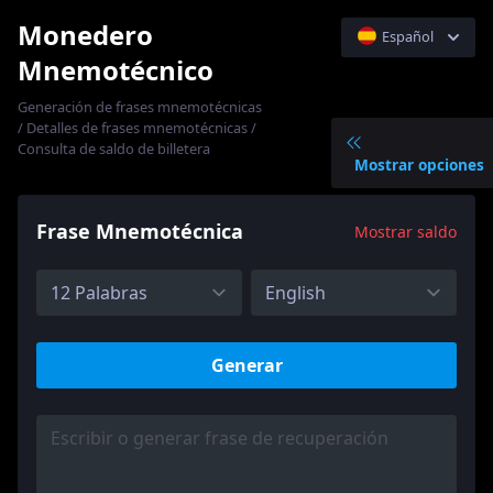
Monedero
Español
Mnemotécnico
English
Generación de frases mnemotécnicas
中文简体
/ Detalles de frases mnemotécnicas /
日本語
Consulta de saldo de billetera
Mostrar opciones
한국어
Русский
Frase Mnemotécnica
Mostrar saldo
Generar