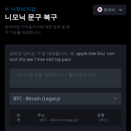
니모닉 지갑
한국어
니모닉 문구 복구
English
잊어버린 기억술어구에 대한 검색 및 복
Español
구 기능을 제공합니다.
中文简体
日本語
잊혀진 단어는 "?"로 대체됩니다. 예:
apple tide blur coin
Русский
visit dry law ? tree edit toy pass
단
주소
균형
어
(BTC - Bitcoin (Legacy))
(BTC)