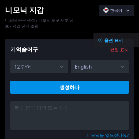
니모닉 지갑
한국어
니모닉 문구 생성 / 니모닉 문구 세부 정
English
보 / 지갑 잔액 조회
Español
옵션 표시
中文简体
기억술어구
균형 표시
日本語
Русский
생성하다
니모닉을 잊으셨나요?